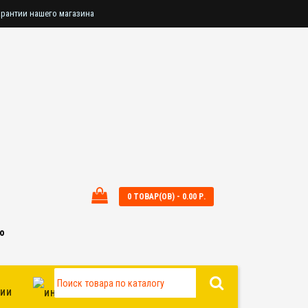
арантии нашего магазина
альному заказу?
0 ТОВАР(ОВ) - 0.00 Р.
о
ИИ
ИНФОРМАЦИЯ