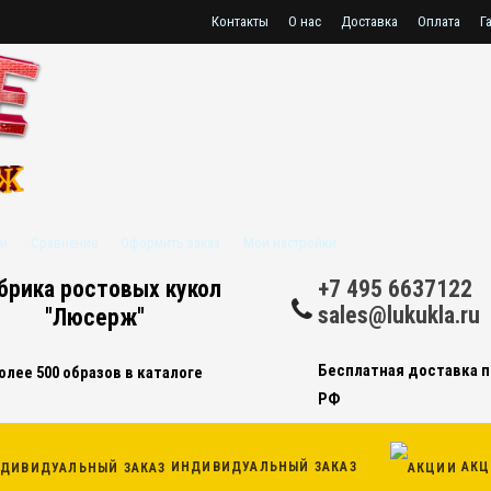
Контакты
О нас
Доставка
Оплата
Г
Хотите заказать ростовую куклу по индивиду
и
Сравнение
Оформить заказ
Мои настройки
брика ростовых кукол
+7 495 6637122
sales@lukukla.ru
"Люсерж"
Бесплатная доставка п
олее 500 образов в каталоге
РФ
ИНДИВИДУАЛЬНЫЙ ЗАКАЗ
АКЦ