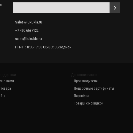
л.
Sales@lukukla.ru
+7 495 6637122
sales@lukukla.ru
ПН-ПТ: 8:00-17:00 СБ-ВС: Выходной
оддержки
Дополнительно
ся с нами
Производители
 товара
Подарочные сертификаты
айта
Партнёры
Товары со скидкой