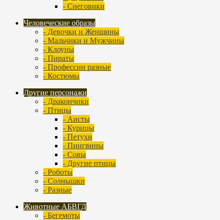
- Снеговики
Человеческие образы
- Девочки и Женщины
- Мальчики и Мужчины
- Клоуны
- Пираты
- Профессии разные
- Костюмы
Другие персонажи
- Дракончики
- Птицы
- Аисты
- Курицы
- Петухи
- Пингвины
- Совы
- Другие птицы
- Роботы
- Солнышки
- Разные
Животные АБВГД
- Бегемоты