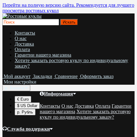
Перейти на полную версию сайта. Рекомендуется для лучшего
просмотра ростовых кукол
Контакты
О нас
Доставка
Оплата
Гарантии нашего магазина
Хотите заказать ростовую куклу по индивидуальному
заказу?
Мой аккаунт
Закладки
Сравнение
Оформить заказ
Мои настройки
р.
Валюта
Информация
€ Euro
Контакты
О нас
Доставка
Оплата
Гарантии
$ US Dollar
нашего магазина
Хотите заказать ростовую
р. Рубль
куклу по индивидуальному заказу?
Служба поддержки