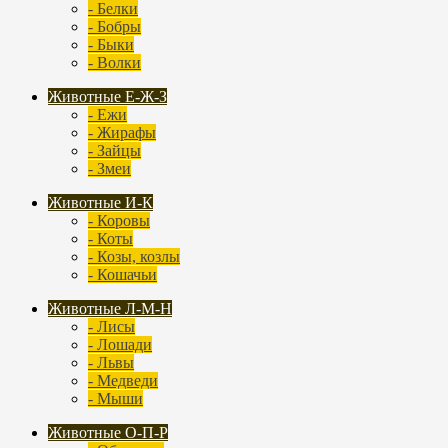
- Белки
- Бобры
- Быки
- Волки
Животные Е-Ж-З
- Ежи
- Жирафы
- Зайцы
- Змеи
Животные И-К
- Коровы
- Коты
- Козы, козлы
- Кошачьи
Животные Л-М-Н
- Лисы
- Лошади
- Львы
- Медведи
- Мыши
Животные О-П-Р