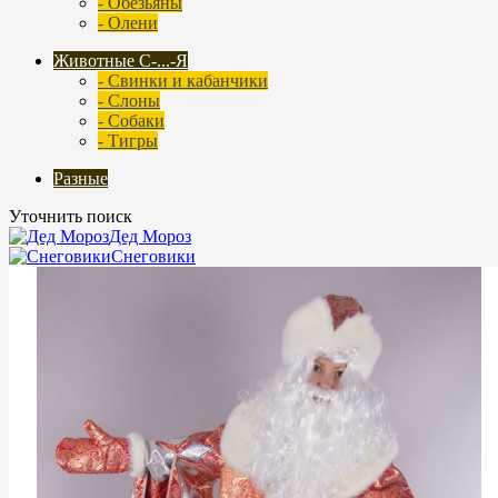
- Обезьяны
- Олени
Животные С-...-Я
- Свинки и кабанчики
- Слоны
- Собаки
- Тигры
Разные
Уточнить поиск
Дед Мороз
Снеговики