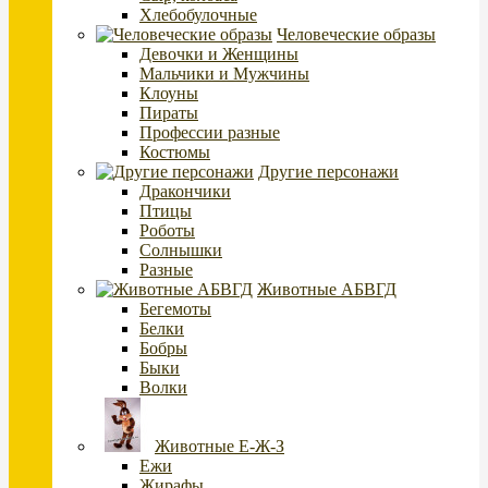
Хлебобулочные
Человеческие образы
Девочки и Женщины
Мальчики и Мужчины
Клоуны
Пираты
Профессии разные
Костюмы
Другие персонажи
Дракончики
Птицы
Роботы
Солнышки
Разные
Животные АБВГД
Бегемоты
Белки
Бобры
Быки
Волки
Животные Е-Ж-З
Ежи
Жирафы