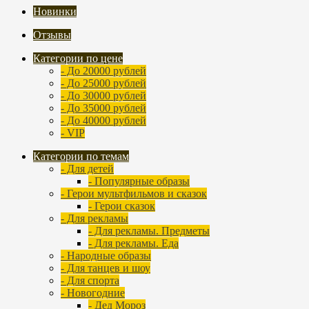
Новинки
Отзывы
Категории по цене
- До 20000 рублей
- До 25000 рублей
- До 30000 рублей
- До 35000 рублей
- До 40000 рублей
- VIP
Категории по темам
- Для детей
- Популярные образы
- Герои мультфильмов и сказок
- Герои сказок
- Для рекламы
- Для рекламы. Предметы
- Для рекламы. Еда
- Народные образы
- Для танцев и шоу
- Для спорта
- Новогодние
- Дед Мороз