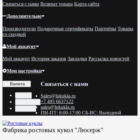
Связаться с нами
Возврат товара
Карта сайта
Дополнительно
Производители
Подарочные сертификаты
Партнёры
Товары
со скидкой
Мой аккаунт
Мой аккаунт
История заказов
Закладки
Рассылка новостей
Мои настройки
Связаться с нами
р.
Валюта
€ Euro
Sales@lukukla.ru
+7 495 6637122
$ US Dollar
sales@lukukla.ru
р. Рубль
ПН-ПТ: 8:00-17:00 СБ-ВС: Выходной
Фабрика ростовых кукол "Люсерж"