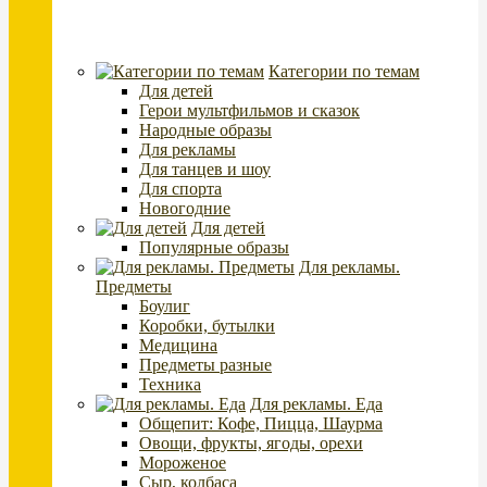
Категории по темам
Для детей
Герои мультфильмов и сказок
Народные образы
Для рекламы
Для танцев и шоу
Для спорта
Новогодние
Для детей
Популярные образы
Для рекламы.
Предметы
Боулиг
Коробки, бутылки
Медицина
Предметы разные
Техника
Для рекламы. Еда
Общепит: Кофе, Пицца, Шаурма
Овощи, фрукты, ягоды, орехи
Мороженое
Сыр, колбаса