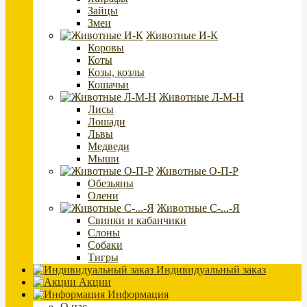
Зайцы
Змеи
Животные И-К
Коровы
Коты
Козы, козлы
Кошачьи
Животные Л-М-Н
Лисы
Лошади
Львы
Медведи
Мыши
Животные О-П-Р
Обезьяны
Олени
Животные С-...-Я
Свинки и кабанчики
Слоны
Собаки
Тигры
Индивидуальный заказ
Акции
Информация
О нас