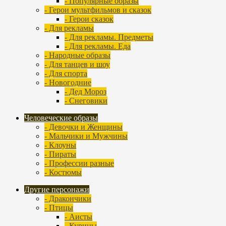
- Популярные образы
- Герои мультфильмов и сказок
- Герои сказок
- Для рекламы
- Для рекламы. Предметы
- Для рекламы. Еда
- Народные образы
- Для танцев и шоу
- Для спорта
- Новогодние
- Дед Мороз
- Снеговики
Человеческие образы
- Девочки и Женщины
- Мальчики и Мужчины
- Клоуны
- Пираты
- Профессии разные
- Костюмы
Другие персонажи
- Дракончики
- Птицы
- Аисты
- Курицы