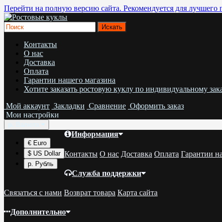
Перейти на полную версию сайта. Рекомендуется для лучшего 
Контакты
О нас
Доставка
Оплата
Гарантии нашего магазина
Хотите заказать ростовую куклу по индивидуальному зак
Мой аккаунт
Закладки
Сравнение
Оформить заказ
Мои настройки
р.
Валюта
Информация
€ Euro
Контакты
О нас
Доставка
Оплата
Гарантии н
$ US Dollar
р. Рубль
Служба поддержки
Связаться с нами
Возврат товара
Карта сайта
Дополнительно