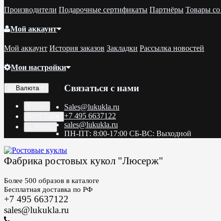
Производители
Подарочные сертификаты
Партнёры
Товары со
Мой аккаунт
Мой аккаунт
История заказов
Закладки
Рассылка новостей
Мои настройки
Связаться с нами
р.
Валюта
€ Euro
Sales@lukukla.ru
+7 495 6637122
$ US Dollar
sales@lukukla.ru
р. Рубль
ПН-ПТ: 8:00-17:00 СБ-ВС: Выходной
Фабрика ростовых кукол "Люсерж"
Более 500 образов в каталоге
Бесплатная доставка по РФ
+7 495 6637122
sales@lukukla.ru