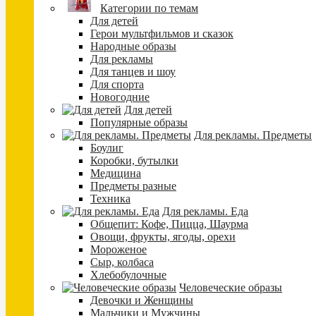
Категории по темам
Для детей
Герои мультфильмов и сказок
Народные образы
Для рекламы
Для танцев и шоу
Для спорта
Новогодние
Для детей
Популярные образы
Для рекламы. Предметы
Боулиг
Коробки, бутылки
Медицина
Предметы разные
Техника
Для рекламы. Еда
Общепит: Кофе, Пицца, Шаурма
Овощи, фрукты, ягоды, орехи
Мороженое
Сыр, колбаса
Хлебобулочные
Человеческие образы
Девочки и Женщины
Мальчики и Мужчины