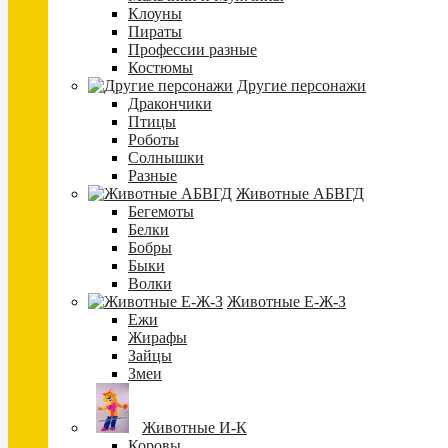
Клоуны
Пираты
Профессии разные
Костюмы
Другие персонажи
Дракончики
Птицы
Роботы
Солнышки
Разные
Животные АБВГД
Бегемоты
Белки
Бобры
Быки
Волки
Животные Е-Ж-З
Ежи
Жирафы
Зайцы
Змеи
Животные И-К
Коровы