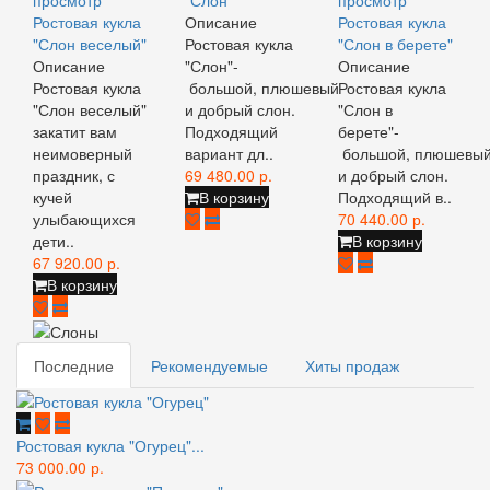
просмотр
"Слон"
просмотр
Ростовая кукла
Описание
Ростовая кукла
"Слон веселый"
Ростовая кукла
"Слон в берете"
Описание
"Слон"-
Описание
Ростовая кукла
большой, плюшевый
Ростовая кукла
"Слон веселый"
и добрый слон.
"Слон в
закатит вам
Подходящий
берете"-
неимоверный
вариант дл..
большой, плюшевы
праздник, с
69 480.00 р.
и добрый слон.
кучей
В корзину
Подходящий в..
улыбающихся
70 440.00 р.
дети..
В корзину
67 920.00 р.
В корзину
Последние
Рекомендуемые
Хиты продаж
Ростовая кукла "Огурец"...
73 000.00 р.