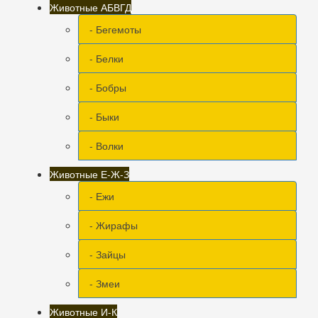
Животные АБВГД
- Бегемоты
- Белки
- Бобры
- Быки
- Волки
Животные Е-Ж-З
- Ежи
- Жирафы
- Зайцы
- Змеи
Животные И-К