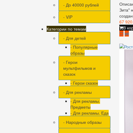
Описан
- До 40000 рублей
Зита" 
создан
- VIP
67 920
В ко
Категории по темам
- Для детей
- Популярные
образы
- Герои
мультфильмов и
сказок
- Герои сказок
- Для рекламы
- Для рекламы.
Предметы
- Для рекламы. Еда
- Народные образы