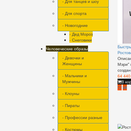
- Для танцев и шоу
- Для спорта
- Новогодние
- Дед Мороз
- Снеговики
Быстр
Человеческие образы
Ростов
- Девочки и
Описан
Женщины
Мэри" 
создан
- Мальчики и
64 440
Мужчины
В ко
- Клоуны
- Пираты
- Профессии разные
- Костюмы