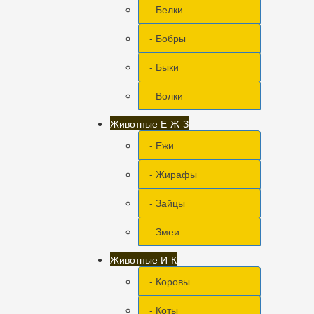
- Белки
- Бобры
- Быки
- Волки
Животные Е-Ж-З
- Ежи
- Жирафы
- Зайцы
- Змеи
Животные И-К
- Коровы
- Коты