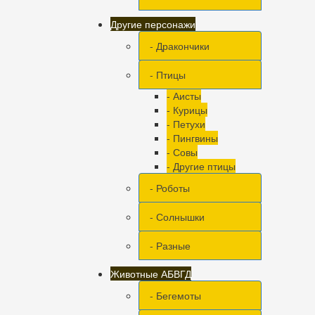
Другие персонажи
- Дракончики
- Птицы
- Аисты
- Курицы
- Петухи
- Пингвины
- Совы
- Другие птицы
- Роботы
- Солнышки
- Разные
Животные АБВГД
- Бегемоты