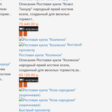
л
Описание Ростовая кукла "Козел
стюм
Танцор" народный яркий костюм
торже..
козла, созданный для веселых
торжест..
73 440.00 р.
В корзину
Быстрый
просмотр
Ростовая кукла "Козленок"
Описание Ростовая кукла "Козленок"
вщица"
народный яркий костюм козла,
чка
созданный для веселых торжеств,за..
костюм
63 120.00 р.
..
В корзину
Быстрый просмотр