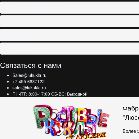
Служба поддержки
Дополнительно
Мой аккаунт
Мои настройки
Связаться с нами
Sales@lukukla.ru
+7 495 6637122
sales@lukukla.ru
ПН-ПТ: 8:00-17:00 СБ-ВС: Выходной
Фабр
"Люс
Более 5