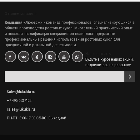
О нашем магазине
Ростовая кукла "Бегемот Тотоша"
Компания «Люсерж» -
команда профессионалов, специализирующихся в
70 560.00 р.
области производства ростовых кукол. Многолетний практический опыт
и высокая квалификация специалистов позволяют предлагать
профессиональные решения использования ростовых кукол для
праздничной и рекламной деятельности.
Ростовая кукла "Бегемотиха Зеленая"
Наши контакты
74 880.00 р.
Будьте в курсе наших акций,
подпишитесь на рассылку:
Ростовая кукла "Бегемотиха в розовом"
75 240.00 р.
Sales@lukukla.ru
+7 495 6637122
Ростовая кукла "Бегемотиха новая"
sales@lukukla.ru
72 480.00 р.
ПН-ПТ: 8:00-17:00 СБ-ВС: Выходной
Ростовая кукла "Бегемотиха Мия"