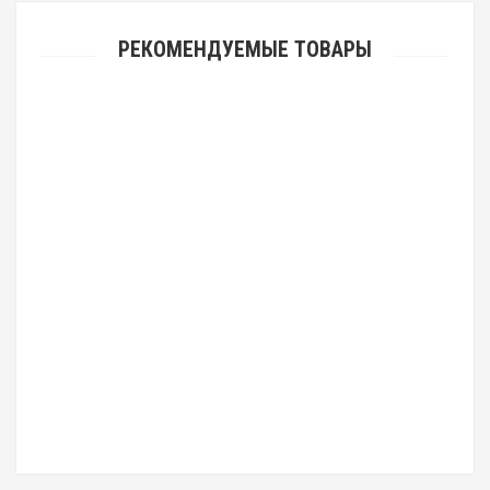
РЕКОМЕНДУЕМЫЕ ТОВАРЫ
Ростовая кукла "Бегемот серый"
73 080.00 р.
Ростовая кукла "Бегемот"
75 240.00 р.