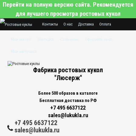
Перейти на полную версию сайта. Рекомендуется
для лучшего просмотра ростовых кукол
Контакты
О нас
Доставка
Оплата
Гарантии нашего магазина
Мой аккаунт
Закладки
Сравнение
Оформить заказ
Хотите заказать ростовую куклу по
Мои настройки
индивидуальному заказу?
Фабрика ростовых кукол
"Люсерж"
Более 500 образов в каталоге
Бесплатная доставка по РФ
+7 495 6637122
sales@lukukla.ru
+7 495 6637122
sales@lukukla.ru