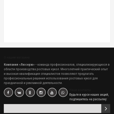
Акция
Ростовая кукла "Корова Ромашка новогодняя"
67 920.00 р.
Ростовая кукла "Корова Ромашка"
67 320.00 р.
Акция
О нашем магазине
Ростовая кукла "Корова рыжая"
Компания «Люсерж» -
команда профессионалов, специализирующихся в
65 640.00 р.
области производства ростовых кукол. Многолетний практический опыт
и высокая квалификация специалистов позволяют предлагать
Акция
профессиональные решения использования ростовых кукол для
праздничной и рекламной деятельности.
Ростовая кукла "Корова"
Наши контакты
64 680.00 р.
Будьте в курсе наших акций,
подпишитесь на рассылку:
Ростовая кукла "Корова народная"