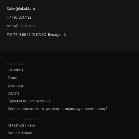
64 440.00 р.
Sales@lukukla.ru
+7 495 6637122
sales@lukukla.ru
ПН-ПТ: 8:00-17:00 СБ-ВС: Выходной
Информация
Контакты
О нас
Ростовая кукла "Корова Кокетка"
Доставка
90 960.00 р.
Оплата
Гарантии нашего магазина
Хотите заказать ростовую куклу по индивидуальному заказу?
Ростовая кукла "Корова Борька"
71 160.00 р.
Служба поддержки
Связаться с нами
Возврат товара