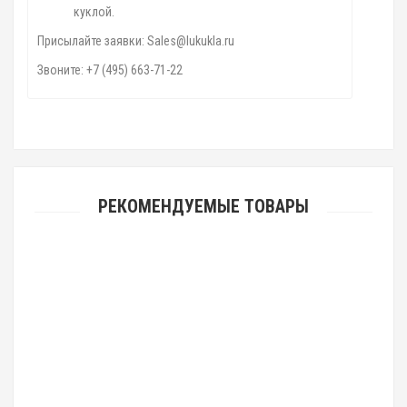
куклой.
Присылайте заявки: Sales@lukukla.ru
Звоните: +7 (495) 663-71-22
РЕКОМЕНДУЕМЫЕ ТОВАРЫ
Новинка
Ростовая кукла "Корова Доря"
65 040.00 р.
Ростовая кукла "Корова Зорька"
68 160.00 р.