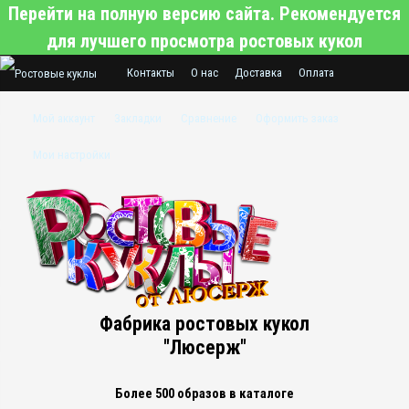
Перейти на полную версию сайта. Рекомендуется
для лучшего просмотра ростовых кукол
Контакты
О нас
Доставка
Оплата
Гарантии нашего магазина
Мой аккаунт
Закладки
Сравнение
Оформить заказ
Хотите заказать ростовую куклу по
Мои настройки
индивидуальному заказу?
Фабрика ростовых кукол
"Люсерж"
Более 500 образов в каталоге